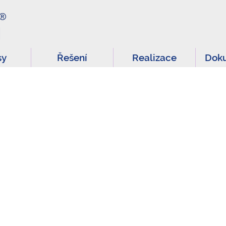
sy
Řešení
Realizace
Dok
DODÁ
OMATIZOVANÉ ODEČTY MEŘ