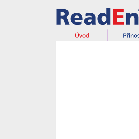
Úvod
Příno
PRO AUT