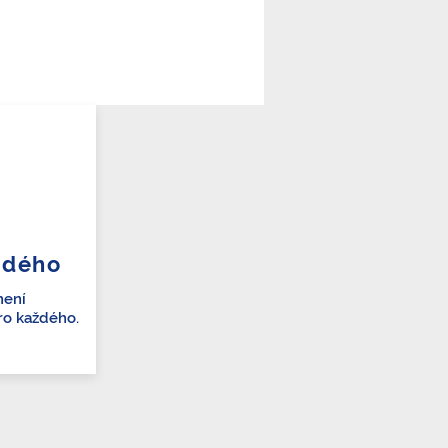
ždého
není
ro každého.