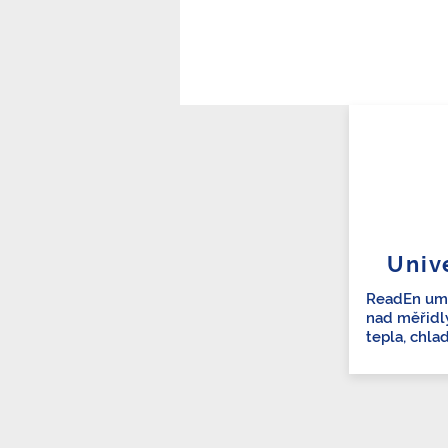
Chcete vědět více ?
Unive
ReadEn umo
nad měřidly
tepla, chlad