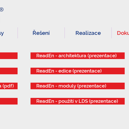
sy
Řešení
Realizace
Dok
ReadEn - architektura (prezentace)
ReadEn - edice (prezentace)
 (pdf)
ReadEn - moduly (prezentace)
ReadEn - použití v LDS (prezentace)