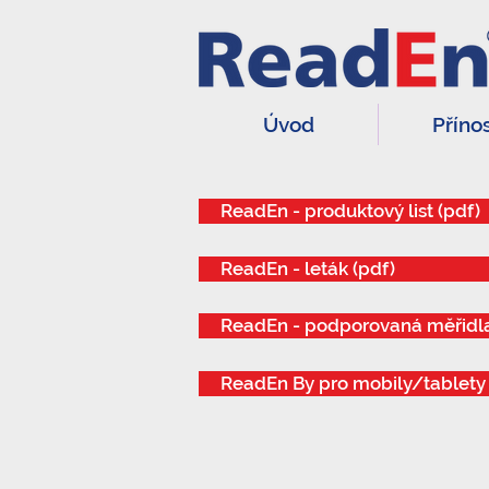
Úvod
Příno
ReadEn - produktový list (pdf)
ReadEn - leták (pdf)
ReadEn - podporovaná měřidla
ReadEn By pro mobily/tablety